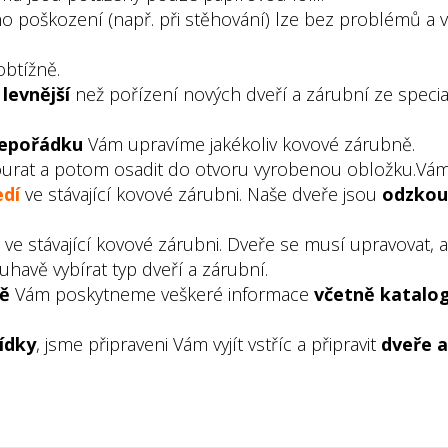
poškození (např. při stěhování) lze bez problémů a 
obtížně.
e
levnější
než pořízení nových dveří a zárubní ze speci
nepořádku
Vám upravíme jakékoliv kovové zárubně. O
urat a potom osadit do otvoru vyrobenou obložku.Vám
edí
ve stávající kovové zárubni. Naše dveře jsou
odzkou
ve stávající kovové zárubni. Dveře se musí upravovat, 
havě vybírat typ dveří a zárubní.
ně
Vám poskytneme veškeré informace
včetně katalo
ídky
, jsme připraveni Vám vyjít vstříc a připravit
dveře a