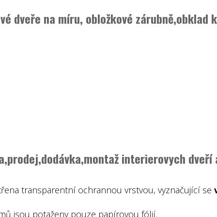
ové dveře na míru, obložkové zárubně,obklad 
a,prodej,dodávka,montaž interierovych dveří 
patřena transparentní ochrannou vrstvou, vyznačující se
ů jsou potaženy pouze papírovou fólií.