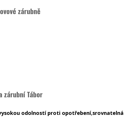
kovové zárubně
a zárubní Tábor
vysokou odolností proti opotřebení,srovnatelná