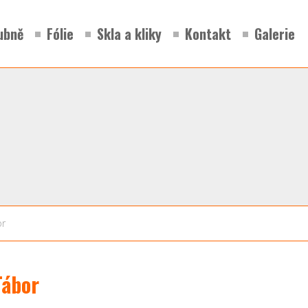
ubně
Fólie
Skla a kliky
Kontakt
Galerie
or
Tábor