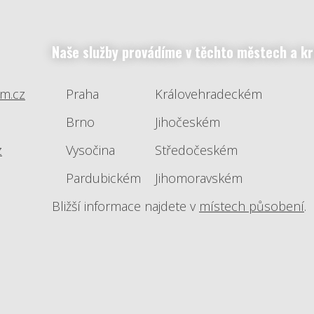
Naše služby provádíme v těchto městech a kr
m.cz
Praha
Královehradeckém
Brno
Jihočeském
z
Vysočina
Středočeském
Pardubickém
Jihomoravském
Bližší informace najdete v
místech působení
.