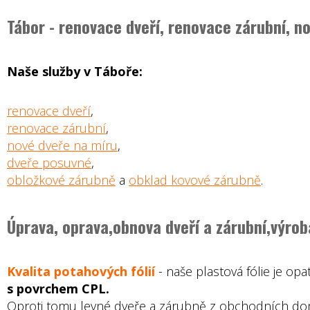
Tábor - renovace dveří, renovace zárubní, n
Naše služby v Táboře:
renovace dveří
,
renovace zárubní
,
nové dveře na míru
,
dveře posuvné
,
obložkové zárubně
a
obklad kovové zárubně
.
Úprava, oprava,obnova dveří a zárubní,výrob
Kvalita potahových fólií
- naše plastová fólie je o
s povrchem CPL.
Oproti tomu levné dveře a zárubně z obchodních dom