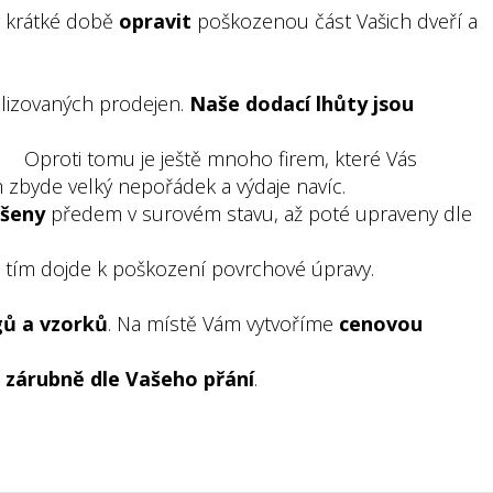
v krátké době
opravit
poškozenou část Vašich dveří a
alizovaných prodejen.
Naše dodací lhůty jsou
proti tomu je ještě mnoho firem, které Vás
 zbyde velký nepořádek a výdaje navíc.
šeny
předem v surovém stavu, až poté upraveny dle
a tím dojde k poškození povrchové úpravy.
gů a vzorků
. Na místě Vám vytvoříme
cenovou
 zárubně dle Vašeho přání
.