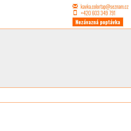
kavka.colortap@seznam.cz
+420 603 349 791
Nezávazná poptávka