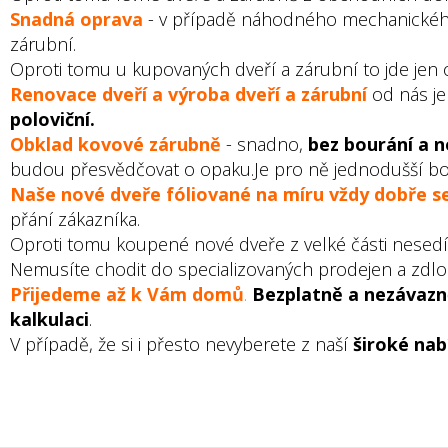
Snadná oprava
- v případě náhodného mechanického 
zárubní.
Oproti tomu u kupovaných dveří a zárubní to jde jen 
Renovace dveří a výroba dveří a zárubní
od nás j
poloviční.
Obklad kovové zárubně
- snadno,
bez bourání a 
budou přesvědčovat o opaku.Je pro ně jednodušší bo
Naše nové dveře fóliované na míru
vždy dobře s
přání zákazníka.
Oproti tomu koupené nové dveře z velké části nesedí 
Nemusíte chodit do specializovaných prodejen a zdlou
Přijedeme až k Vám domů
.
Bezplatně a nezávaz
kalkulaci
.
V případě, že si i přesto nevyberete z naší
široké nab