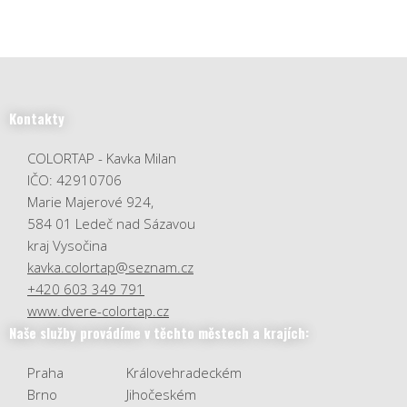
Kontakty
COLORTAP - Kavka Milan
IČO: 42910706
Marie Majerové 924,
584 01 Ledeč nad Sázavou
kraj Vysočina
kavka.colortap@seznam.cz
+420 603 349 791
www.dvere-colortap.cz
Naše služby provádíme v těchto městech a krajích:
Praha
Královehradeckém
Brno
Jihočeském