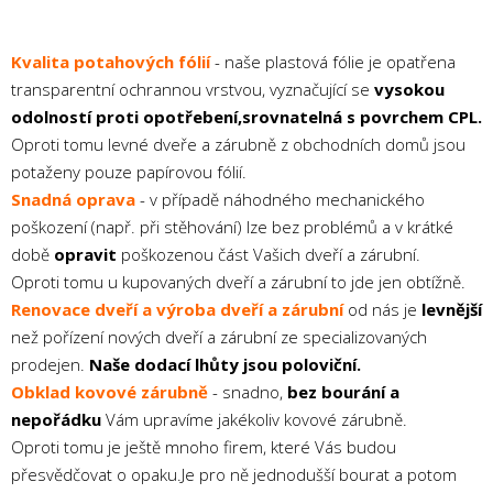
Kvalita potahových fólií
- naše plastová fólie je opatřena
transparentní ochrannou vrstvou, vyznačující se
vysokou
odolností proti opotřebení,srovnatelná s povrchem CPL.
Oproti tomu levné dveře a zárubně z obchodních domů jsou
potaženy pouze papírovou fólií.
Snadná oprava
- v případě náhodného mechanického
poškození (např. při stěhování) lze bez problémů a v krátké
době
opravit
poškozenou část Vašich dveří a zárubní.
Oproti tomu u kupovaných dveří a zárubní to jde jen obtížně.
Renovace dveří a výroba dveří a zárubní
od nás je
levnější
než pořízení nových dveří a zárubní ze specializovaných
prodejen.
Naše dodací lhůty jsou poloviční.
Obklad kovové zárubně
- snadno,
bez bourání a
nepořádku
Vám upravíme jakékoliv kovové zárubně.
Oproti tomu je ještě mnoho firem, které Vás budou
přesvědčovat o opaku.Je pro ně jednodušší bourat a potom