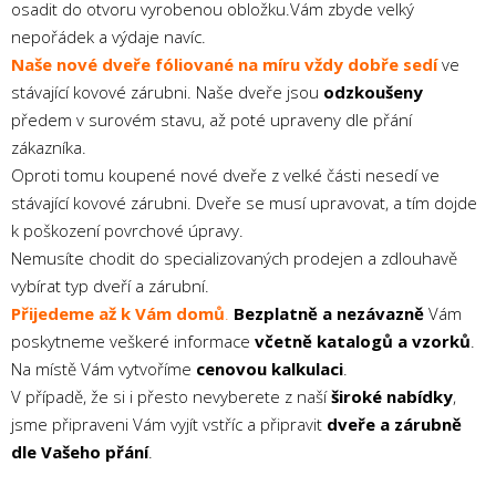
osadit do otvoru vyrobenou obložku.Vám zbyde velký
nepořádek a výdaje navíc.
Naše nové dveře fóliované na míru
vždy dobře sedí
ve
stávající kovové zárubni. Naše dveře jsou
odzkoušeny
předem v surovém stavu, až poté upraveny dle přání
zákazníka.
Oproti tomu koupené nové dveře z velké části nesedí ve
stávající kovové zárubni. Dveře se musí upravovat, a tím dojde
k poškození povrchové úpravy.
Nemusíte chodit do specializovaných prodejen a zdlouhavě
vybírat typ dveří a zárubní.
Přijedeme až k Vám domů
.
Bezplatně a nezávazně
Vám
poskytneme veškeré informace
včetně katalogů a vzorků
.
Na místě Vám vytvoříme
cenovou kalkulaci
.
V případě, že si i přesto nevyberete z naší
široké nabídky
,
jsme připraveni Vám vyjít vstříc a připravit
dveře a zárubně
dle Vašeho přání
.