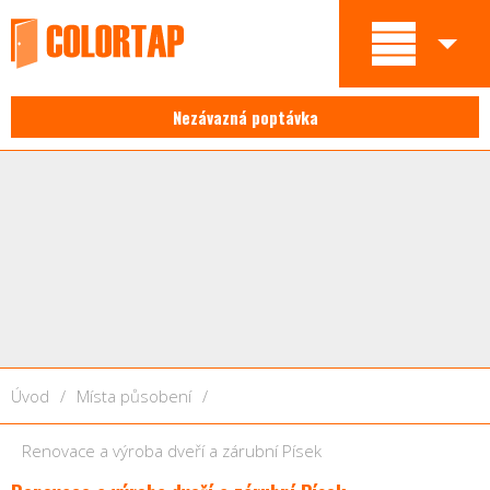
Nezávazná poptávka
Úvod
/
Místa působení
/
Renovace a výroba dveří a zárubní Písek