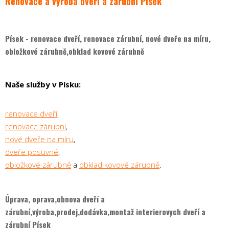
Renovace a výroba dveří a zárubní Písek
Písek - renovace dveří, renovace zárubní, nové dveře na míru,
obložkové zárubně,obklad kovové zárubně
Naše služby v Písku:
renovace dveří
,
renovace zárubní
,
nové dveře na míru
,
dveře posuvné
,
obložkové zárubně
a
obklad kovové zárubně
.
Úprava, oprava,obnova dveří a
zárubní,výroba,prodej,dodávka,montaž interierovych dveří a
zárubní Písek