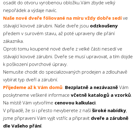
osadit do otvoru vyrobenou obložku.Vám zbyde velký
nepořádek a výdaje navíc.
Naše nové dveře fóliované na míru
vždy dobře sedí
ve
stávající kovové zárubni. Naše dveře jsou
odzkoušeny
předem v surovém stavu, až poté upraveny dle přání
zákazníka.
Oproti tomu koupené nové dveře z velké části nesedí ve
stávající kovové zárubni. Dveře se musí upravovat, a tím dojde
k poškození povrchové úpravy.
Nemusíte chodit do specializovaných prodejen a zdlouhavě
vybírat typ dveří a zárubní.
Přijedeme až k Vám domů
.
Bezplatně a nezávazně
Vám
poskytneme veškeré informace
včetně katalogů a vzorků
.
Na místě Vám vytvoříme
cenovou kalkulaci
.
V případě, že si i přesto nevyberete z naší
široké nabídky
,
jsme připraveni Vám vyjít vstříc a připravit
dveře a zárubně
dle Vašeho přání
.