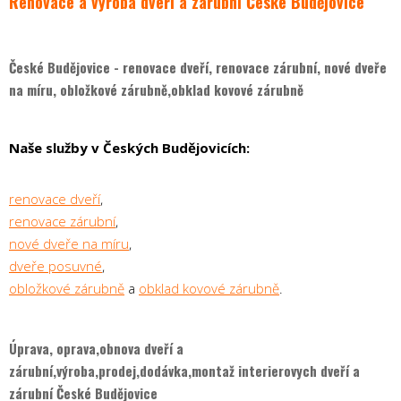
Renovace a výroba dveří a zárubní České Budějovice
České Budějovice - renovace dveří, renovace zárubní, nové dveře
na míru, obložkové zárubně,obklad kovové zárubně
Naše služby v Českých Budějovicích:
renovace dveří
,
renovace zárubní
,
nové dveře na míru
,
dveře posuvné
,
obložkové zárubně
a
obklad kovové zárubně
.
Úprava, oprava,obnova dveří a
zárubní,výroba,prodej,dodávka,montaž interierovych dveří a
zárubní České Budějovice