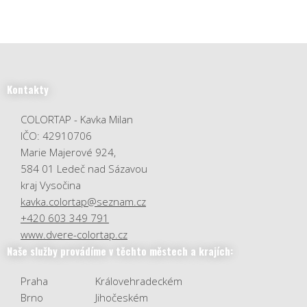
Kontakty
COLORTAP - Kavka Milan
IČO: 42910706
Marie Majerové 924,
584 01 Ledeč nad Sázavou
kraj Vysočina
kavka.colortap@seznam.cz
+420 603 349 791
www.dvere-colortap.cz
Naše služby provádíme v těchto městech a krajích:
Praha
Královehradeckém
Brno
Jihočeském