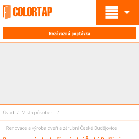
Nezávazná poptávka
Úvod
/
Místa působení
/
Renovace a výroba dveří a zárubní České Budějovice