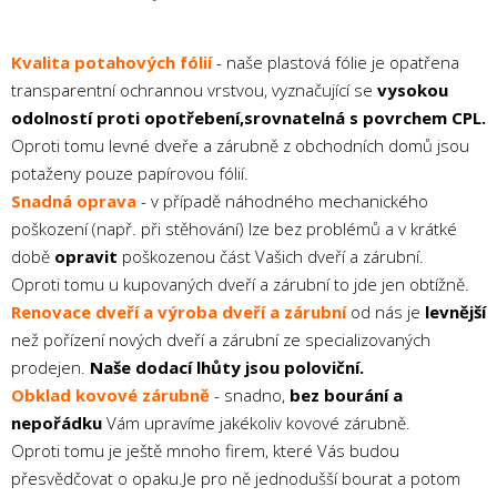
Kvalita potahových fólií
- naše plastová fólie je opatřena
transparentní ochrannou vrstvou, vyznačující se
vysokou
odolností proti opotřebení,srovnatelná s povrchem CPL.
Oproti tomu levné dveře a zárubně z obchodních domů jsou
potaženy pouze papírovou fólií.
Snadná oprava
- v případě náhodného mechanického
poškození (např. při stěhování) lze bez problémů a v krátké
době
opravit
poškozenou část Vašich dveří a zárubní.
Oproti tomu u kupovaných dveří a zárubní to jde jen obtížně.
Renovace dveří a výroba dveří a zárubní
od nás je
levnější
než pořízení nových dveří a zárubní ze specializovaných
prodejen.
Naše dodací lhůty jsou poloviční.
Obklad kovové zárubně
- snadno,
bez bourání a
nepořádku
Vám upravíme jakékoliv kovové zárubně.
Oproti tomu je ještě mnoho firem, které Vás budou
přesvědčovat o opaku.Je pro ně jednodušší bourat a potom